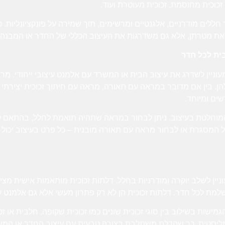
 זכוכית מחוסמת, זכוכית מעוטרת ועוד.
ים מודרניים, אלגנטיים ומרשימים, תוך שמירה על פונקציונליות. כך,
 את מטרתן, אלא גם משדרגות את העיצוב הכללי של החדר או המבנה.
ית לכל חדר
וניין לשדרג את עיצוב הבית או המשרד עם אלמנט עיצובי ייחודי. מ
להן. בין אם מדובר במראה עם תאורה, מראה עם חיתוך זכוכית יציר
ים ומיוחד.
מוחלטת בעיצוב. ניתן לבחור במראה שתהיה תואמת לחלל, בהתאם למ
ל המסגרת או לבחור מראה עם תאורה מובנית – כל פרט בעיצוב יכול
עוניין לשלב יוקרה ומודרניות בחלל. דלתות זכוכית מותאמות אישית מצ
שלמת לכל חדר. דלתות זכוכית הן לא רק פתרון מעשי אלא גם אלמנט ע
ישות בשילוב בין סוגי זכוכית שונים כמו זכוכית שקופה, חלבית או זכו
מליסטית, כך שהדלת משתלבת בצורה טבעית עם עיצוב החדר או המש