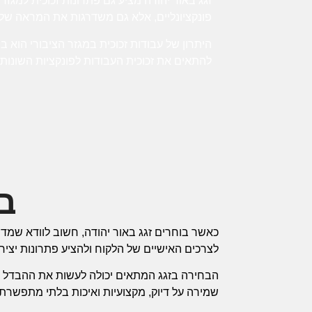
זגג באור יהודה מציע גם פתרונות זכוכית למגזר 
פונקציונליים, אלא גם משדרגות את המראה של ה
היתרון של עבודות זכוכית במגזר הציבורי הוא ב
להתאים את זכוכית העבודות לפונקציות השונו
בח
כאשר בוחרים זגג באור יהודה, חשוב לוודא שמדו
לצרכים האישיים של הלקוח ולהציע פתרונות יצירת
הבחירה בזגג המתאים יכולה לעשות את ההבדל בין
שמירה על דיוק, מקצועיות ואיכות בלתי מתפשרת.