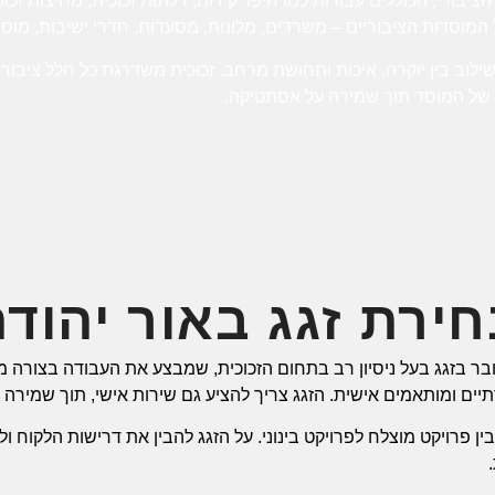
הציבורי, הכוללים עבודות כמו חיפוי קירות, דלתות זכוכית, מחיצות זכו
מוסדות הציבוריים – משרדים, מלונות, מסעדות, חדרי ישיבות, מוסדו
שילוב בין יוקרה, איכות ותחושת מרחב. זכוכית משדרגת כל חלל ציבורי
ת של המוסד תוך שמירה על אסתטיקה.
ירת זגג באור יהוד
בר בזגג בעל ניסיון רב בתחום הזכוכית, שמבצע את העבודה בצורה מק
יים ומותאמים אישית. הזגג צריך להציע גם שירות אישי, תוך שמירה על
 פרויקט מוצלח לפרויקט בינוני. על הזגג להבין את דרישות הלקוח ו