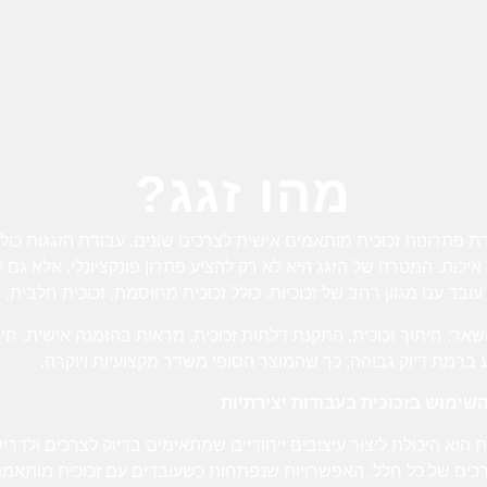
מהו זגג?
 פתרונות זכוכית מותאמים אישית לצרכים שונים. עבודת הזגגות כוללת
יכות. המטרה של הזגג היא לא רק להציע פתרון פונקציונלי, אלא גם 
ד עם מגוון רחב של זכוכיות, כולל זכוכית מחוסמת, זכוכית חלבית, ז
אר: חיתוך זכוכית, התקנת דלתות זכוכית, מראות בהזמנה אישית, חיפוי
ברמת דיוק גבוהה, כך שהמוצר הסופי משדר מקצועיות ויוקרה.
השימוש בזכוכית בעבודות יצירתיות
 הוא היכולת ליצור עיצובים ייחודיים שמתאימים בדיוק לצרכים ולדרי
כים של כל חלל. האפשרויות שנפתחות כשעובדים עם זכוכית מותאמת אי