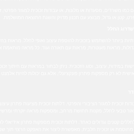
ם כמו משרדים, מסעדות או מלונות, או עבודות זכוכית למגזר הפרטי, ז
פרט, קטן או גדול, מבוצע עם תכנון מדויק והשגת התוצאה המושלמת.
שדרוג החלל
יות ביותר להשתמש בזכוכית להוספת עיצוב ואופי לחלל. מראות בהז
דולות, מראות מעוטרות, מראות עם תאורה ועוד. כל מראה מותאמת א
ות במידות, עיצוב, וסוג הזכוכית. ניתן לבחור במראות עם חיתוך זכו
שית לא רק מספקות פתרון פונקציונלי, אלא גם יכולות להיות אלמנט
דר
ת זכוכית למגזר הציבורי והפרטי. דלתות זכוכית מציעות פתרון עיצוב
ס אור טבעי לחלל, מקנות תחושת מרחב, ומספקות מראה יוקרתי ומרשי
חללים קטנים וגדולים כאחד. דלתות זכוכית מספקות פתרון אידיאלי ל
כית מחוסמת או זכוכית חלבית, מאפשרת ליצור את האפקט הרצוי תוך שמ