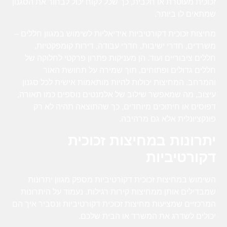
זכוכית מעוטרת או חלבית, כך שכל לקוח יכול לבחור את הסגנון
שמתאים לו ביותר.
מחיצות זכוכית דקורטיביות אידיאליות לשימוש במגוון חללים –
משרדים, חדרי ישיבות, חדרי עבודה, דירות קומפקטיות,
חללים ציבוריים ועוד. הן מעניקות פתרון פרקטי לחלוקה של
חללים גדולים ופתוחים, תוך שמירה על תחושת האור
והמרחב. המחיצות יכולות להיות מותאמות אישית לכל סגנון
עיצוב, מה שמאפשר שילוב של אלמנטים נוספים כמו תאורה,
דפוסים או חיתוכים מיוחדים, כך שהתוצאה תהיה לא רק
פונקציונלית אלא גם מרהיבה.
יתרונות במחיצות זכוכית
דקורטיביות
השימוש במחיצות זכוכית דקורטיביות מספק מגוון יתרונות
שמבדילים אותן ממחיצות קירות רגילות. נעמוד על היתרונות
המרכזיים שמציעות מחיצות זכוכית דקורטיביות ונסביר איך הם
יכולים לשדרג את המשרד או הבית שלכם.