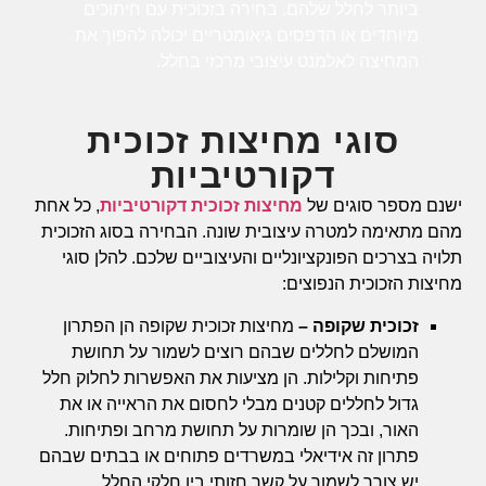
ביותר לחלל שלהם. בחירה בזכוכית עם חיתוכים
מיוחדים או הדפסים גיאומטריים יכולה להפוך את
המחיצה לאלמנט עיצובי מרכזי בחלל.
סוגי מחיצות זכוכית
דקורטיביות
ישנם מספר סוגים של
מחיצות זכוכית דקורטיביות
, כל אחת
מהם מתאימה למטרה עיצובית שונה. הבחירה בסוג הזכוכית
תלויה בצרכים הפונקציונליים והעיצוביים שלכם. להלן סוגי
מחיצות הזכוכית הנפוצים:
זכוכית שקופה –
מחיצות זכוכית שקופה הן הפתרון
המושלם לחללים שבהם רוצים לשמור על תחושת
פתיחות וקלילות. הן מציעות את האפשרות לחלוק חלל
גדול לחללים קטנים מבלי לחסום את הראייה או את
האור, ובכך הן שומרות על תחושת מרחב ופתיחות.
פתרון זה אידיאלי במשרדים פתוחים או בבתים שבהם
יש צורך לשמור על קשר חזותי בין חלקי החלל.