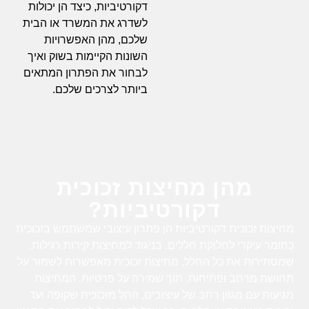
דקורטיביות, כיצד הן יכולות
לשדרג את המשרד או הבית
שלכם, מהן האפשרויות
השונות הקיימות בשוק ואיך
לבחור את הפתרון המתאים
ביותר לצרכים שלכם.
מהן מחיצות זכוכית
דקורטיביות?
מחיצות זכוכית דקורטיביות הן פתרון עיצובי שמשתמש בזכוכית
כחומר עיקרי לחלוקת חללים. בניגוד למחיצות קירות רגילות,
שמסתירות את כל החלל, מחיצות זכוכית מאפשרות לשמור על
תחושת מרחב ופתיחות, תוך שמירה על פרטיות. המחיצות
מגיעות עם מגוון רחב של עיצובים, החל מזכוכית שקופה ועד