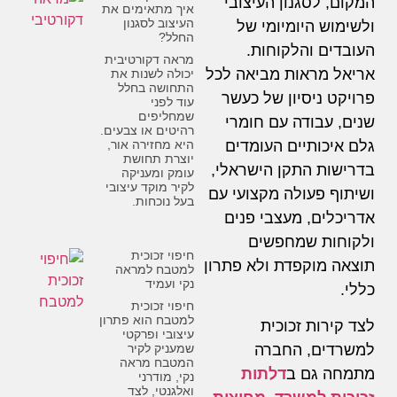
המקום, לסגנון העיצובי
איך מתאימים את
העיצוב לסגנון
ולשימוש היומיומי של
החלל?
העובדים והלקוחות.
מראה דקורטיבית
אריאל מראות מביאה לכל
יכולה לשנות את
התחושה בחלל
פרויקט ניסיון של כעשר
עוד לפני
שמחליפים
שנים, עבודה עם חומרי
רהיטים או צבעים.
היא מחזירה אור,
גלם איכותיים העומדים
יוצרת תחושת
בדרישות התקן הישראלי,
עומק ומעניקה
לקיר מוקד עיצובי
ושיתוף פעולה מקצועי עם
בעל נוכחות.
אדריכלים, מעצבי פנים
ולקוחות שמחפשים
חיפוי זכוכית
תוצאה מוקפדת ולא פתרון
למטבח למראה
נקי ועמיד
כללי.
חיפוי זכוכית
למטבח הוא פתרון
לצד קירות זכוכית
עיצובי ופרקטי
שמעניק לקיר
למשרדים, החברה
המטבח מראה
מתמחה גם ב
דלתות
נקי, מודרני
ואלגנטי, לצד