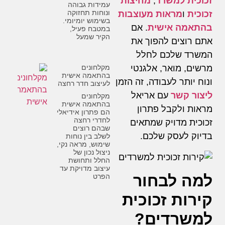
זכוכית למשרד
,
מחיצות
עמידות גבוהה
ונוחות תחזוקה
זכוכית
ו
מראות מעוצבות
בשימוש יומיומי.
בהתאמה אישית
. אם
במטבח פעיל,
הקיר שמעל
אתם רוצים להפוך את
המשרד שלכם לחלל
מקלחונים
מרשים, מואר, אלגנטי
בהתאמה אישית
ונוח יותר לעבודה, זה הזמן
לעיצוב חדר רחצה
ליצור קשר
עם אריאל
מקלחונים
בהתאמה אישית
מראות ולקבל פתרון
הם פתרון אידיאלי
לחדרי רחצה
זכוכית מדויק שמתאים
שבהם רוצים
בדיוק לעסק שלכם.
לשלב בין נוחות
שימוש, מראה נקי,
ניצול נכון של
החלל ותחושת
עיצוב מדויקת עד
למה לבחור
הפרט
קירות זכוכית
למשרדים?