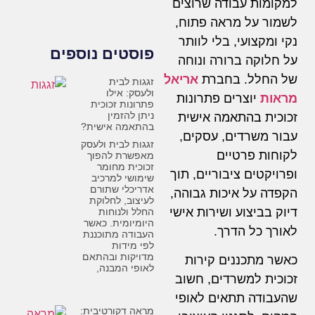
למקומות עבודה שרוצים
לשמור על מראה פתוח,
נקי ומקצועי, בלי לוותר
פוסטים נוספים
על חלוקה ברורה ונוחה
של החלל. בחברת
אריאל
זגגות לבית
ולעסק: אילו
מראות
יוצרים פתרונות
פתרונות זכוכית
ניתן להזמין
זכוכית בהתאמה אישית
בהתאמה אישית?
עבור משרדים, עסקים,
זגגות לבית ולעסק
לקוחות פרטיים
מאפשרת להפוך
זכוכית מחומר
ופרויקטים ציבוריים, תוך
שימושי למרכיב
אדריכלי שתורם
הקפדה על איכות גבוהה,
לעיצוב, לחלוקת
דיוק בביצוע ושירות אישי
החלל ולנוחות
היומיומית. כאשר
לאורך כל הדרך.
העבודה מתוכננת
לפי מידות
מדויקות ובהתאם
כאשר מתכננים קירות
לאופי המבנה,
זכוכית למשרדים, חשוב
שהעבודה תתאים לאופי
מראה דקורטיבית: